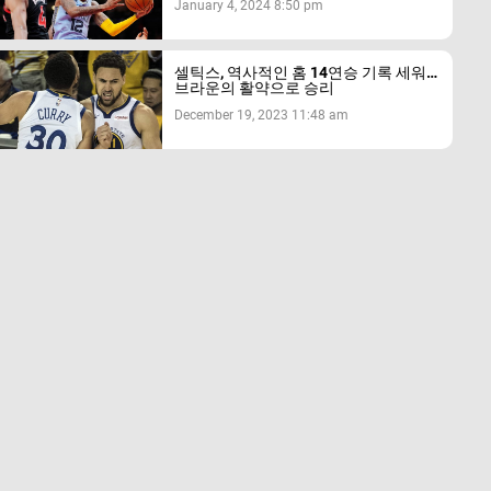
January 4, 2024 8:50 pm
셀틱스, 역사적인 홈 14연승 기록 세워…
브라운의 활약으로 승리
December 19, 2023 11:48 am