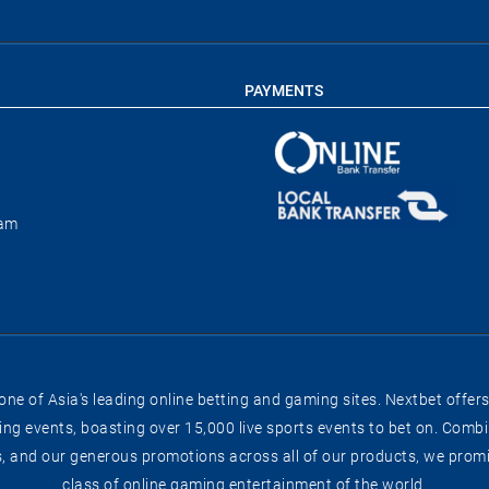
PAYMENTS
ram
e of Asia's leading online betting and gaming sites. Nextbet offers
g events, boasting over 15,000 live sports events to bet on. Combin
s, and our generous promotions across all of our products, we promis
class of online gaming entertainment of the world.