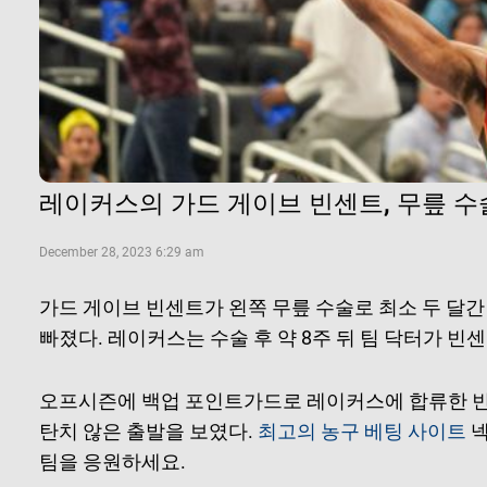
레이커스의 가드 게이브 빈센트, 무릎 수
December 28, 2023 6:29 am
가드 게이브 빈센트가 왼쪽 무릎 수술로 최소 두 달
빠졌다. 레이커스는 수술 후 약 8주 뒤 팀 닥터가 
오프시즌에 백업 포인트가드로 레이커스에 합류한 빈
탄치 않은 출발을 보였다.
최고의 농구 베팅 사이트
넥
팀을 응원하세요.