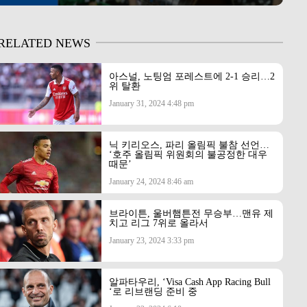
RELATED NEWS
아스널, 노팅엄 포레스트에 2-1 승리…2
위 탈환
January 31, 2024 4:48 pm
닉 키리오스, 파리 올림픽 불참 선언…
‘호주 올림픽 위원회의 불공정한 대우
때문’
January 24, 2024 8:46 am
브라이튼, 울버햄튼전 무승부…맨유 제
치고 리그 7위로 올라서
January 23, 2024 3:33 pm
알파타우리, ‘Visa Cash App Racing Bull
‘로 리브랜딩 준비 중